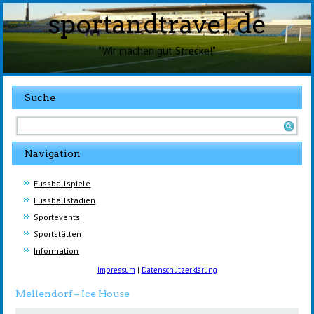
sportandtravel.de
"Wir machen gut Strecke!"
Suche
Navigation
Fussballspiele
Fussballstadien
Sportevents
Sportstätten
Information
Impressum
|
Datenschutzerklärung
Mellendorf – Ice House