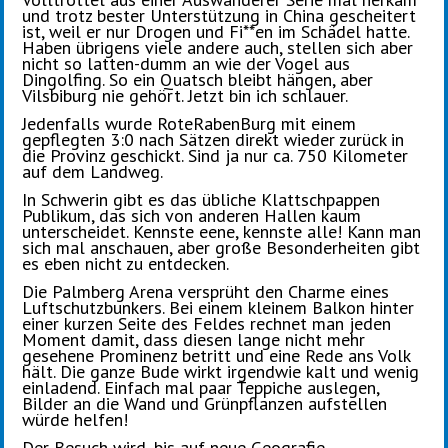
und trotz bester Unterstützung in China gescheitert
ist, weil er nur Drogen und Fi**en im Schädel hatte.
Haben übrigens viele andere auch, stellen sich aber
nicht so latten-dumm an wie der Vogel aus
Dingolfing. So ein Quatsch bleibt hängen, aber
Vilsbiburg nie gehört. Jetzt bin ich schlauer.
Jedenfalls wurde RoteRabenBurg mit einem
gepflegten 3:0 nach Sätzen direkt wieder zurück in
die Provinz geschickt. Sind ja nur ca. 750 Kilometer
auf dem Landweg.
In Schwerin gibt es das übliche Klattschpappen
Publikum, das sich von anderen Hallen kaum
unterscheidet. Kennste eene, kennste alle! Kann man
sich mal anschauen, aber große Besonderheiten gibt
es eben nicht zu entdecken.
Die Palmberg Arena versprüht den Charme eines
Luftschutzbunkers. Bei einem kleinem Balkon hinter
einer kurzen Seite des Feldes rechnet man jeden
Moment damit, dass diesen lange nicht mehr
gesehene Prominenz betritt und eine Rede ans Volk
hält. Die ganze Bude wirkt irgendwie kalt und wenig
einladend. Einfach mal paar Teppiche auslegen,
Bilder an die Wand und Grünpflanzen aufstellen
würde helfen!
Der Besuch wird, bis auf neue Geografie