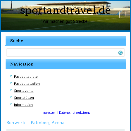
sportandtravel.de
"Wir machen gut Strecke!"
Suche
Navigation
Fussballspiele
Fussballstadien
Sportevents
Sportstätten
Information
Impressum
|
Datenschutzerklärung
Schwerin – Palmberg Arena