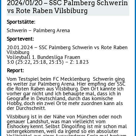
2024/01/20 – SSC Palmberg Schwerin
vs Rote Raben Vilsbiburg
Sportstätte:
Schwerin – Palmberg Arena
Sportevent:
20.01.2024 – SSC Palmberg Schwerin vs Rote Raben
Vilsbiburg
Volleyball 1. Bundesliga Frauen
3:0 (25:22, 25:18, 25:15) – Z: 1.823
Report:
Vom Testspiel beim FC Mecklenburg Schwerin ging
es weiter zur Palmberg Arena. Hier empfing der SSC
die Roten Raben aus Vilsbiburg. Den Ort kannte ich
vorher gar nicht und ich behaupte mal, dass ich in
Geografie in Deutschland, durch das komische
Hobby, doch ein zwei Orte mehr zuordnen kann als
der Durchschnitt.
Vilsbiburg ist in der Nähe von München oder noch
genauer Landshut, was man vielleicht vom
Eishockey kennt. Selbst Dingolfing ist mir schon mal
untergekommen, weil da irgend so ein absoluter
Volltrottel aus einer Auswanderer Serie mal herkam