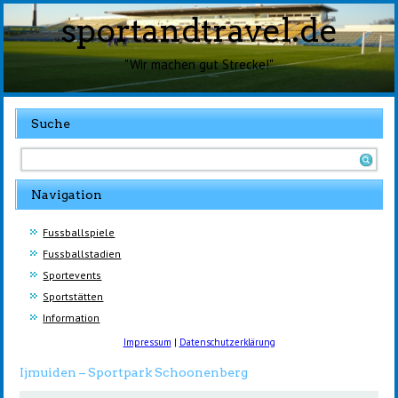
sportandtravel.de
"Wir machen gut Strecke!"
Suche
Navigation
Fussballspiele
Fussballstadien
Sportevents
Sportstätten
Information
Impressum
|
Datenschutzerklärung
Ijmuiden – Sportpark Schoonenberg