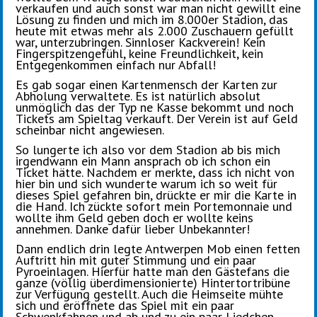
verkaufen und auch sonst war man nicht gewillt eine
Lösung zu finden und mich im 8.000er Stadion, das
heute mit etwas mehr als 2.000 Zuschauern gefüllt
war, unterzubringen. Sinnloser Kackverein! Kein
Fingerspitzengefühl, keine Freundlichkeit, kein
Entgegenkommen einfach nur Abfall!
Es gab sogar einen Kartenmensch der Karten zur
Abholung verwaltete. Es ist natürlich absolut
unmöglich das der Typ ne Kasse bekommt und noch
Tickets am Spieltag verkauft. Der Verein ist auf Geld
scheinbar nicht angewiesen.
So lungerte ich also vor dem Stadion ab bis mich
irgendwann ein Mann ansprach ob ich schon ein
Ticket hätte. Nachdem er merkte, dass ich nicht von
hier bin und sich wunderte warum ich so weit für
dieses Spiel gefahren bin, drückte er mir die Karte in
die Hand. Ich zückte sofort mein Portemonnaie und
wollte ihm Geld geben doch er wollte keins
annehmen. Danke dafür lieber Unbekannter!
Dann endlich drin legte Antwerpen Mob einen fetten
Auftritt hin mit guter Stimmung und ein paar
Pyroeinlagen. Hierfür hatte man den Gästefans die
ganze (völlig überdimensionierte) Hintertortribüne
zur Verfügung gestellt. Auch die Heimseite mühte
sich und eröffnete das Spiel mit ein paar
Schwenkfahnen und ab und zu ein paar Liedchen.