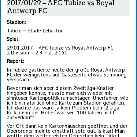
2017/01/29 – AFC Tubize vs Royal
Antwerp FC
Stadion:
Tubize – Stade Leburton
Spiel:
29.01.2017 – AFC Tubize vs Royal Antwerp FC
2.Division – 2:4 – Z: 2.150
Report:
In Tubize gastierte heute der große Royal Antwerp
FC der wenigistens auf Gästeseite etwas Stimmung
versprach.
Bevor man sich aber diesem Zweitliga-Knaller
hingeben konnte, musste man sich wieder mit
sinnloser Kartenpolitik rumschlagen. Unerfahren wie
ich bin, natürlich ohne Karte zum Stadion gefahren.
Ich dachte das wäre ja kein Problem beim 2.Liga
Kick, denn der Hobel war seit 100 Jahren nicht
ausverkauft.
Vor Ort dann kein Kartenhäuschen geöffnet und der
Oberordner meinte ernsthaft sold out. Is klar! Man
wollte dem weitgereisten Deutschen kein Ticket