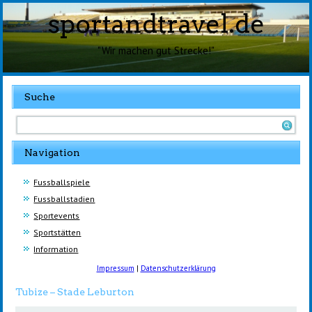
sportandtravel.de
"Wir machen gut Strecke!"
Suche
Navigation
Fussballspiele
Fussballstadien
Sportevents
Sportstätten
Information
Impressum
|
Datenschutzerklärung
Tubize – Stade Leburton