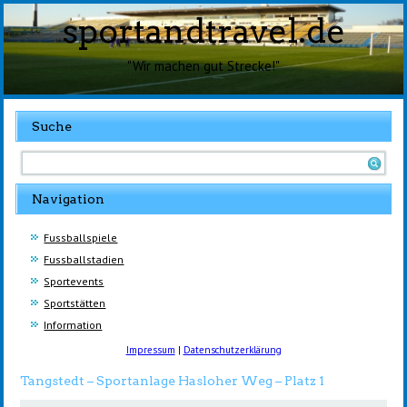
sportandtravel.de
"Wir machen gut Strecke!"
Suche
Navigation
Fussballspiele
Fussballstadien
Sportevents
Sportstätten
Information
Impressum
|
Datenschutzerklärung
Tangstedt – Sportanlage Hasloher Weg – Platz 1