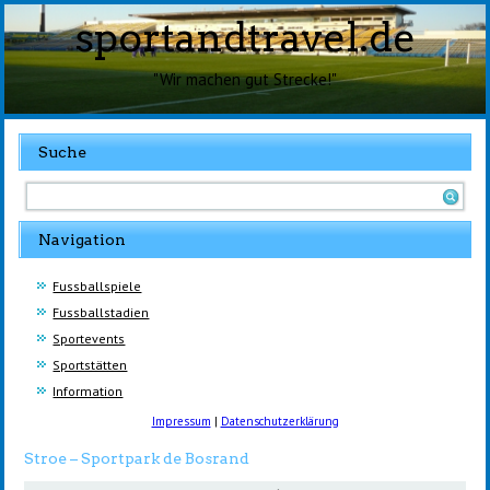
sportandtravel.de
"Wir machen gut Strecke!"
Suche
Navigation
Fussballspiele
Fussballstadien
Sportevents
Sportstätten
Information
Impressum
|
Datenschutzerklärung
Stroe – Sportpark de Bosrand