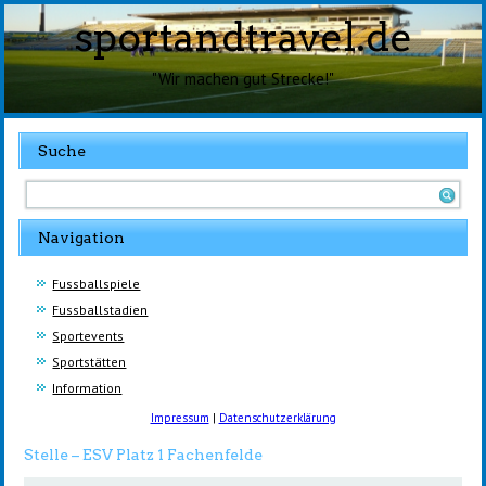
sportandtravel.de
"Wir machen gut Strecke!"
Suche
Navigation
Fussballspiele
Fussballstadien
Sportevents
Sportstätten
Information
Impressum
|
Datenschutzerklärung
Stelle – ESV Platz 1 Fachenfelde