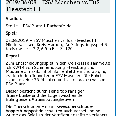
2019/06/08 – ESV Maschen vs TuS
Fleestedt III
Stadion:
Stelle – ESV Platz 1 Fachenfelde
Spiel:
08.06.2019 – ESV Maschen vs TuS Fleestedt III
Niedersachsen, Kreis Harburg, Aufstiegstiegsspiel 3.
Kreisklasse – 2:2, 6:5 n.E. – Z: 120
Report:
Zum Entscheidungsspiel in der Kreisklasse sammelte
ich KW14 von Schmierhopping Flensburg und
Madame am S-Bahnhof Bahrenfeld ein und ab ging
es durch den Tunnel zum ESV Maschen. Die Fahrt
dauerte keine 25 Minuten und schon waren wir am
ESV Platz.
Dieser besticht durch seine top ranzigen
Trainerbänke und die Lage zwischen den
Bahngleisen. #trainspottingheaven
Die Oberschlauen Hopper
www.oberschlaue-
hopper.blogspot.de
schauten auch vorbei und so
wurde das Spiel an der Verpflegungshütte verlabert.