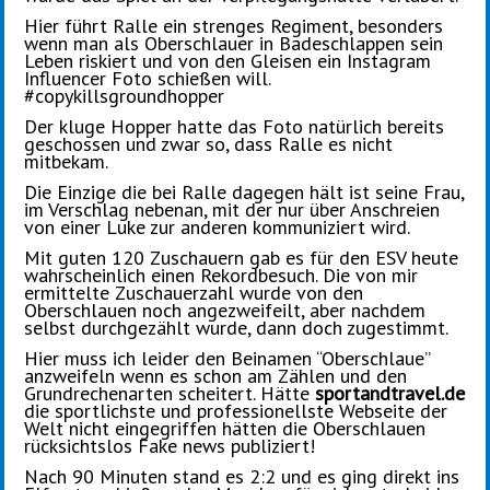
Hier führt Ralle ein strenges Regiment, besonders
wenn man als Oberschlauer in Badeschlappen sein
Leben riskiert und von den Gleisen ein Instagram
Influencer Foto schießen will.
#copykillsgroundhopper
Der kluge Hopper hatte das Foto natürlich bereits
geschossen und zwar so, dass Ralle es nicht
mitbekam.
Die Einzige die bei Ralle dagegen hält ist seine Frau,
im Verschlag nebenan, mit der nur über Anschreien
von einer Luke zur anderen kommuniziert wird.
Mit guten 120 Zuschauern gab es für den ESV heute
wahrscheinlich einen Rekordbesuch. Die von mir
ermittelte Zuschauerzahl wurde von den
Oberschlauen noch angezweifeilt, aber nachdem
selbst durchgezählt wurde, dann doch zugestimmt.
Hier muss ich leider den Beinamen “Oberschlaue”
anzweifeln wenn es schon am Zählen und den
Grundrechenarten scheitert. Hätte
sportandtravel.de
die sportlichste und professionellste Webseite der
Welt nicht eingegriffen hätten die Oberschlauen
rücksichtslos Fake news publiziert!
Nach 90 Minuten stand es 2:2 und es ging direkt ins