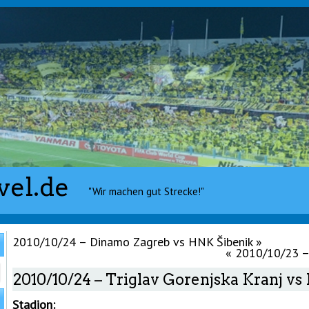
vel.de
"Wir machen gut Strecke!"
2010/10/24 – Dinamo Zagreb vs HNK Šibenik
»
«
2010/10/23 – 
2010/10/24 – Triglav Gorenjska Kranj v
Stadion: