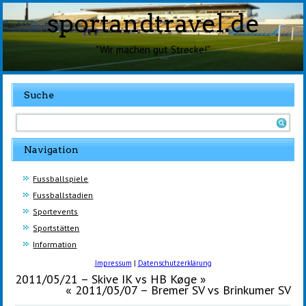
sportandtravel.de
"Wir machen gut Strecke!"
Suche
Navigation
Fussballspiele
Fussballstadien
Sportevents
Sportstätten
Information
Impressum
|
Datenschutzerklärung
2011/05/21 – Skive IK vs HB Køge
»
«
2011/05/07 – Bremer SV vs Brinkumer SV