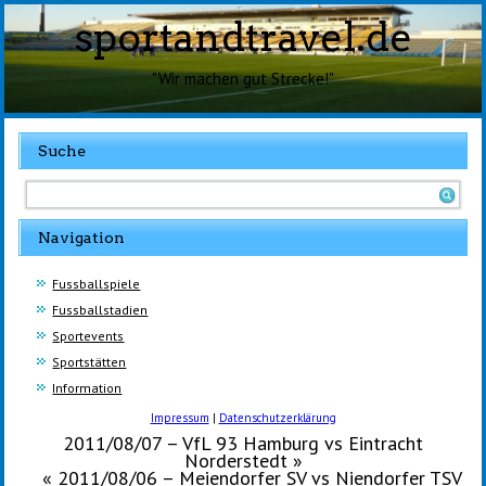
sportandtravel.de
"Wir machen gut Strecke!"
Suche
Navigation
Fussballspiele
Fussballstadien
Sportevents
Sportstätten
Information
Impressum
|
Datenschutzerklärung
2011/08/07 – VfL 93 Hamburg vs Eintracht
Norderstedt
»
«
2011/08/06 – Meiendorfer SV vs Niendorfer TSV