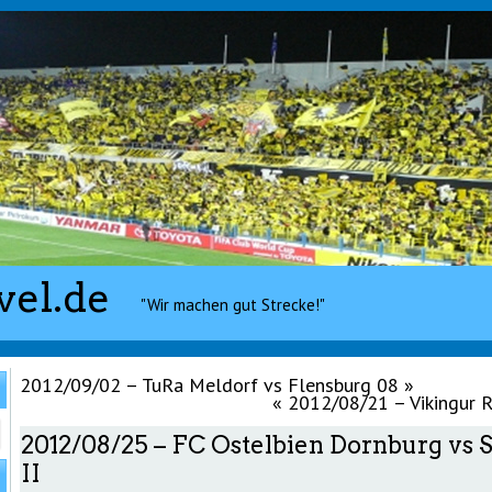
vel.de
"Wir machen gut Strecke!"
2012/09/02 – TuRa Meldorf vs Flensburg 08
»
«
2012/08/21 – Vikingur R
2012/08/25 – FC Ostelbien Dornburg vs S
II