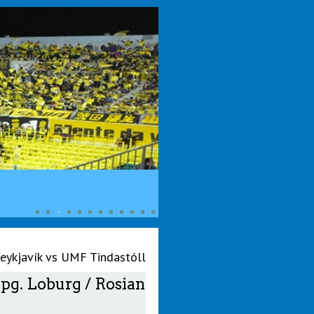
eykjavík vs UMF Tindastóll
pg. Loburg / Rosian