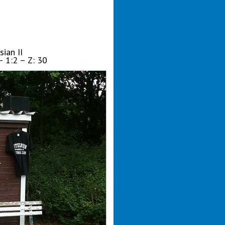
ian II
– 1:2 – Z: 30