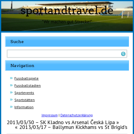
sportandtravel.de
"Wir machen gut Strecke!"
Suche
Navigation
Fussballspiele
Fussballstadien
Sportevents
Sportstätten
Information
Impressum
|
Datenschutzerklärung
2013/03/30 – SK Kladno vs Arsenal Česká Lípa
»
«
2013/03/17 – Ballymun Kickhams vs St Brigid’s