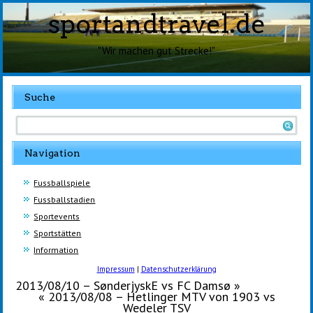
sportandtravel.de
"Wir machen gut Strecke!"
Suche
Navigation
Fussballspiele
Fussballstadien
Sportevents
Sportstätten
Information
Impressum
|
Datenschutzerklärung
2013/08/10 – SønderjyskE vs FC Damsø
»
«
2013/08/08 – Hetlinger MTV von 1903 vs
Wedeler TSV