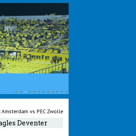
x Amsterdam vs PEC Zwolle
agles Deventer