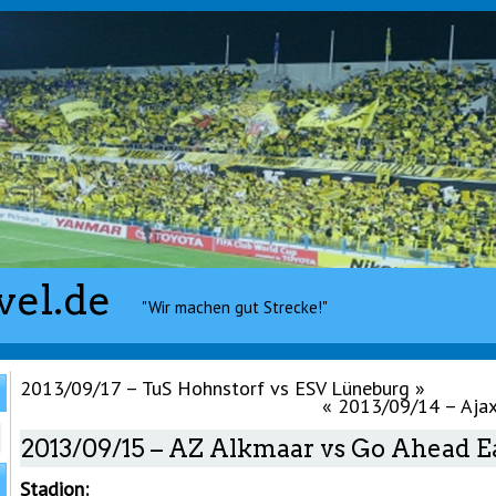
vel.de
"Wir machen gut Strecke!"
2013/09/17 – TuS Hohnstorf vs ESV Lüneburg
»
«
2013/09/14 – Aja
2013/09/15 – AZ Alkmaar vs Go Ahead E
Stadion: