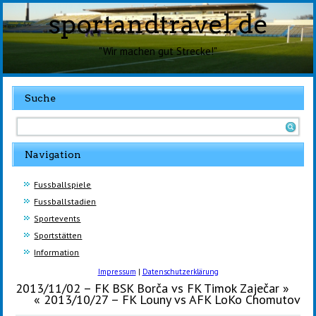
sportandtravel.de
"Wir machen gut Strecke!"
Suche
Navigation
Fussballspiele
Fussballstadien
Sportevents
Sportstätten
Information
Impressum
|
Datenschutzerklärung
2013/11/02 – FK BSK Borča vs FK Timok Zaječar
»
«
2013/10/27 – FK Louny vs AFK LoKo Chomutov