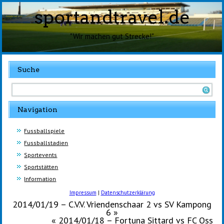
sportandtravel.de
"Wir machen gut Strecke!"
Suche
Navigation
Fussballspiele
Fussballstadien
Sportevents
Sportstätten
Information
Impressum
|
Datenschutzerklärung
2014/01/19 – C.V.V. Vriendenschaar 2 vs SV Kampong
6
»
«
2014/01/18 – Fortuna Sittard vs FC Oss