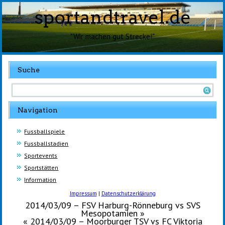
sportandtravel.de
"Wir machen gut Strecke!"
Suche
Navigation
Fussballspiele
Fussballstadien
Sportevents
Sportstätten
Information
Impressum
|
Datenschutzerklärung
2014/03/09 – FSV Harburg-Rönneburg vs SVS
Mesopotamien
»
«
2014/03/09 – Moorburger TSV vs FC Viktoria