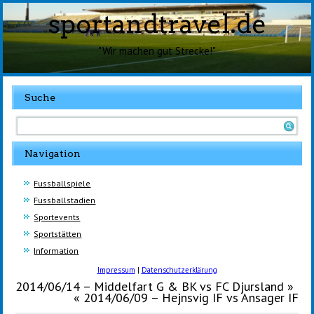
sportandtravel.de
"Wir machen gut Strecke!"
Suche
Navigation
Fussballspiele
Fussballstadien
Sportevents
Sportstätten
Information
Impressum
|
Datenschutzerklärung
2014/06/14 – Middelfart G & BK vs FC Djursland
»
«
2014/06/09 – Hejnsvig IF vs Ansager IF