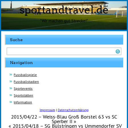
sportandtravel.de
"Wir machen gut Strecke!"
Suche
Navigation
Fussballspiele
Fussballstadien
Sportevents
Sportstätten
Information
Impressum
|
Datenschutzerklärung
2015/04/22 – Weiss-Blau Groß Borstel 63 vs SC
Sperber II
»
«
2015/04/18 – SG Bülstringen vs Ummendorfer SV