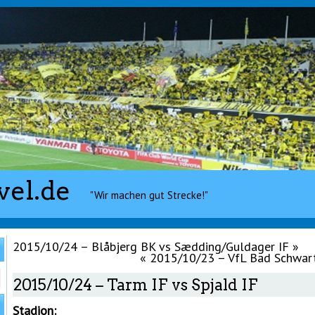
vel.de
"Wir machen gut Strecke!"
2015/10/24 – Blåbjerg BK vs Sædding/Guldager IF
»
«
2015/10/23 – VfL Bad Schwar
2015/10/24 – Tarm IF vs Spjald IF
Stadion: