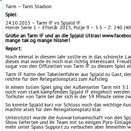
Tarm – Tarm Stadion
Spiel:
24.10.2015 – Tarm IF vs Spjald IF
Herrer Serie 1 – Efterår 2015, Pulje 9 – 3:3 – Z: 240 (40
Grüße an Tarm IF und an die Spjald Ultras!
www.facebook
mange tak og mange hilsner!
Report:
Noch einmal in diesem Jahr sollte es in das schönste L
dieses mal wurde es noch mal richtig interessant. Freud
sogar von den Offiziellen von Tarm IF zu diesem Spiel e
Tarm IF hatte den Tabellenführer aus Spjald zu Gast, d
reichte für den Relegationsplatz zum Aufstieg.
In einem tollen Spiel ging der Außenseiter Tarm mit 3:1
noch vom stark kämpfenden Spjald IF eingeholt werden.
Torhüter von Tarm bei der sich in der 59 Minute seine z
So konnte Spjald kurz vor Schluss noch das wichtige Aus
machte alles für den Relegationsplatz klar.
Unterstützt wurde die Auswärtsmannschaft von den Spjal
Show lieferten und ihr Team mit so einigen Pyro-Einlagen
mehr unter Spass-Support zu verbuchen aber immerhin w