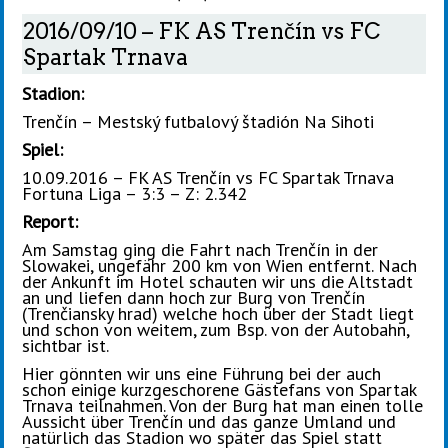
2016/09/10 – FK AS Trenčín vs FC
Spartak Trnava
Stadion:
Trenčín – Mestský futbalový štadión Na Sihoti
Spiel:
10.09.2016 – FK AS Trenčín vs FC Spartak Trnava
Fortuna Liga – 3:3 – Z: 2.342
Report:
Am Samstag ging die Fahrt nach Trenčín in der
Slowakei, ungefähr 200 km von Wien entfernt. Nach
der Ankunft im Hotel schauten wir uns die Altstadt
an und liefen dann hoch zur Burg von Trenčín
(Trenčiansky hrad) welche hoch über der Stadt liegt
und schon von weitem, zum Bsp. von der Autobahn,
sichtbar ist.
Hier gönnten wir uns eine Führung bei der auch
schon einige kurzgeschorene Gästefans von Spartak
Trnava teilnahmen. Von der Burg hat man einen tolle
Aussicht über Trenčín und das ganze Umland und
natürlich das Stadion wo später das Spiel statt