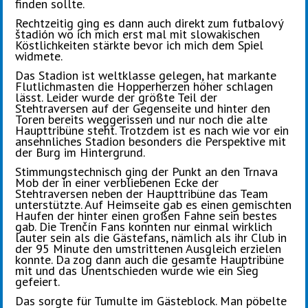
finden sollte.
Rechtzeitig ging es dann auch direkt zum futbalový
štadión wo ich mich erst mal mit slowakischen
Köstlichkeiten stärkte bevor ich mich dem Spiel
widmete.
Das Stadion ist weltklasse gelegen, hat markante
Flutlichmasten die Hopperherzen höher schlagen
lässt. Leider wurde der größte Teil der
Stehtraversen auf der Gegenseite und hinter den
Toren bereits weggerissen und nur noch die alte
Haupttribüne steht. Trotzdem ist es nach wie vor ein
ansehnliches Stadion besonders die Perspektive mit
der Burg im Hintergrund.
Stimmungstechnisch ging der Punkt an den Trnava
Mob der in einer verbliebenen Ecke der
Stehtraversen neben der Haupttribüne das Team
unterstützte. Auf Heimseite gab es einen gemischten
Haufen der hinter einen großen Fahne sein bestes
gab. Die Trenčín Fans konnten nur einmal wirklich
lauter sein als die Gästefans, nämlich als ihr Club in
der 95 Minute den umstrittenen Ausgleich erzielen
konnte. Da zog dann auch die gesamte Hauptribüne
mit und das Unentschieden wurde wie ein Sieg
gefeiert.
Das sorgte für Tumulte im Gästeblock. Man pöbelte