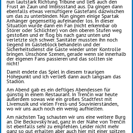
nun lautstark Richtung Tribüne und ließ auch den
Frust an Zaun und Imbissstand aus. Da gingen dann
ebenfalls etwas vernüftigere Gästefans dazwischen
um das zu unterbinden. Nun gingen einige Spartak
Anhänger gegenseitig aufeinander los. In dieser
Situation wurde dann ein Fan (nicht erkennbar ob
Störer oder Schlichter) von den oberen Stufen weg
gestoßen und er flog bis nach ganz unten und
verletzte sich schwer. Sanitäter mussten ihn noch
liegend im Gästeblock behandeln und der
Sicherheitsdienst die Gäste wieder unter Kontrolle
bringen. Unschöne Szenen, gerade wenn sie innerhalb
der eigenen Fans passieren und das sollten sie
nicht!
Damit endete das Spiel in diesem traurigen
Höhepunkt und ich verließ dann auch langsam das
Stadion.
Am Abend gab es ein deftiges Abendessen für
günstig in einem Restaurant. In Trenčín war heute
außerdem sowas wie ein großes Stadtfest mit
Livemusik und vielen Fress-und Souvinierständen,
wo wir uns auch noch ein wenig aufhielten.
Am nächsten Tag schauten wir uns eine weitere Burg
an. Die Beckovský hrad, ganz in der Nähe von Trenčín
ist ebenfalls sehr zu empfehlen. Leider nicht mehr
ganz so gut erhalten aber auch hier mit einer spitzen