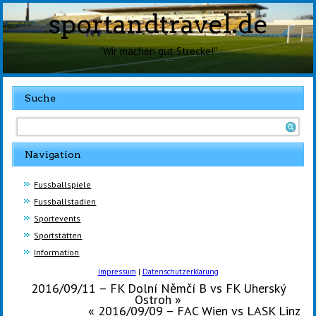
sportandtravel.de
"Wir machen gut Strecke!"
Suche
Navigation
Fussballspiele
Fussballstadien
Sportevents
Sportstätten
Information
Impressum
|
Datenschutzerklärung
2016/09/11 – FK Dolní Němčí B vs FK Uherský
Ostroh
»
«
2016/09/09 – FAC Wien vs LASK Linz