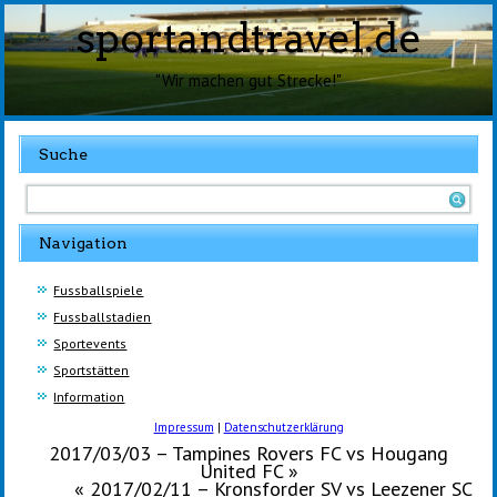
sportandtravel.de
"Wir machen gut Strecke!"
Suche
Navigation
Fussballspiele
Fussballstadien
Sportevents
Sportstätten
Information
Impressum
|
Datenschutzerklärung
2017/03/03 – Tampines Rovers FC vs Hougang
United FC
»
«
2017/02/11 – Kronsforder SV vs Leezener SC