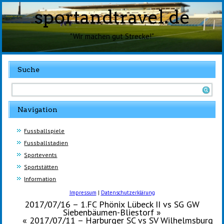
sportandtravel.de
"Wir machen gut Strecke!"
Suche
Navigation
Fussballspiele
Fussballstadien
Sportevents
Sportstätten
Information
Impressum
|
Datenschutzerklärung
2017/07/16 – 1.FC Phönix Lübeck II vs SG GW
Siebenbäumen-Bliestorf
»
«
2017/07/11 – Harburger SC vs SV Wilhelmsburg