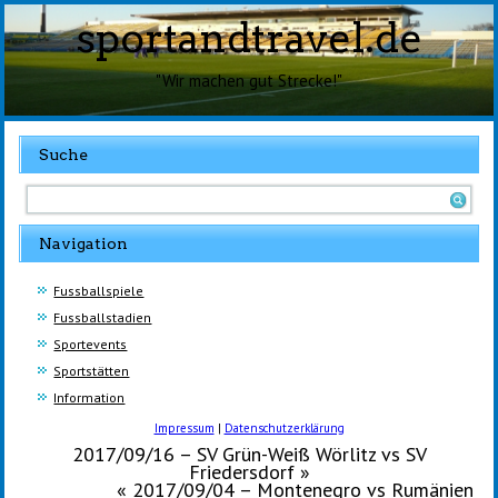
sportandtravel.de
"Wir machen gut Strecke!"
Suche
Navigation
Fussballspiele
Fussballstadien
Sportevents
Sportstätten
Information
Impressum
|
Datenschutzerklärung
2017/09/16 – SV Grün-Weiß Wörlitz vs SV
Friedersdorf
»
«
2017/09/04 – Montenegro vs Rumänien