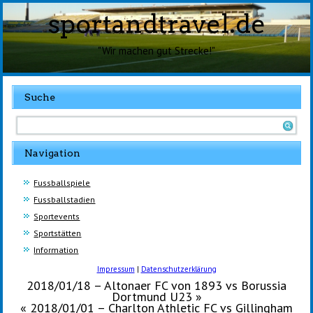
sportandtravel.de
"Wir machen gut Strecke!"
Suche
Navigation
Fussballspiele
Fussballstadien
Sportevents
Sportstätten
Information
Impressum
|
Datenschutzerklärung
2018/01/18 – Altonaer FC von 1893 vs Borussia
Dortmund U23
»
«
2018/01/01 – Charlton Athletic FC vs Gillingham