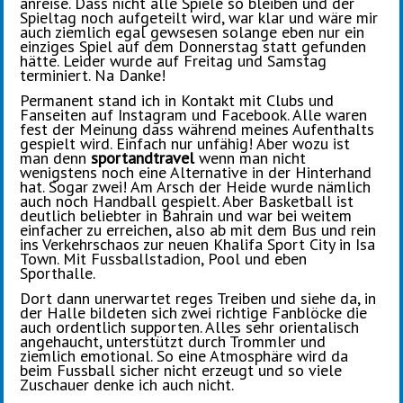
anreise. Dass nicht alle Spiele so bleiben und der
Spieltag noch aufgeteilt wird, war klar und wäre mir
auch ziemlich egal gewsesen solange eben nur ein
einziges Spiel auf dem Donnerstag statt gefunden
hätte. Leider wurde auf Freitag und Samstag
terminiert. Na Danke!
Permanent stand ich in Kontakt mit Clubs und
Fanseiten auf Instagram und Facebook. Alle waren
fest der Meinung dass während meines Aufenthalts
gespielt wird. Einfach nur unfähig! Aber wozu ist
man denn
sportandtravel
wenn man nicht
wenigstens noch eine Alternative in der Hinterhand
hat. Sogar zwei! Am Arsch der Heide wurde nämlich
auch noch Handball gespielt. Aber Basketball ist
deutlich beliebter in Bahrain und war bei weitem
einfacher zu erreichen, also ab mit dem Bus und rein
ins Verkehrschaos zur neuen Khalifa Sport City in Isa
Town. Mit Fussballstadion, Pool und eben
Sporthalle.
Dort dann unerwartet reges Treiben und siehe da, in
der Halle bildeten sich zwei richtige Fanblöcke die
auch ordentlich supporten. Alles sehr orientalisch
angehaucht, unterstützt durch Trommler und
ziemlich emotional. So eine Atmosphäre wird da
beim Fussball sicher nicht erzeugt und so viele
Zuschauer denke ich auch nicht.