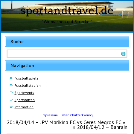
sportandtravel.de
"Wir machen gut Strecke!"
Suche
Navigation
Fussballspiele
Fussballstadien
Sportevents
Sportstätten
Information
Impressum
|
Datenschutzerklärung
2018/04/14 – JPV Marikina FC vs Ceres Negros FC
»
«
2018/04/12 – Bahrain