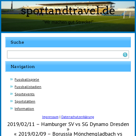
sportandtravel.de
"Wir machen gut Strecke!"
Suche
Navigation
Fussballspiele
Fussballstadien
Sportevents
Sportstätten
Information
Impressum
|
Datenschutzerklärung
2019/02/11 – Hamburger SV vs SG Dynamo Dresden
»
«
2019/02/09 – Borussia Mönchengladbach vs