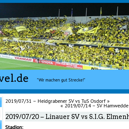
vel.de
"Wir machen gut Strecke!"
2019/07/31 – Heidgrabener SV vs TuS Osdorf
»
«
2019/07/14 – SV Hamweddel
2019/07/20 – Linauer SV vs S.I.G. Elmen
Stadion: