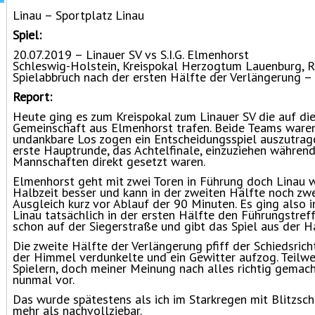
Linau – Sportplatz Linau
Spiel:
20.07.2019 – Linauer SV vs S.I.G. Elmenhorst
Schleswig-Holstein, Kreispokal Herzogtum Lauenburg, R
Spielabbruch nach der ersten Hälfte der Verlängerung – 
Report:
Heute ging es zum Kreispokal zum Linauer SV die auf die
Gemeinschaft aus Elmenhorst trafen. Beide Teams waren 
undankbare Los zogen ein Entscheidungsspiel auszutrage
erste Hauptrunde, das Achtelfinale, einzuziehen währen
Mannschaften direkt gesetzt waren.
Elmenhorst geht mit zwei Toren in Führung doch Linau 
Halbzeit besser und kann in der zweiten Hälfte noch zwe
Ausgleich kurz vor Ablauf der 90 Minuten. Es ging also i
Linau tatsächlich in der ersten Hälfte den Führungstreff
schon auf der Siegerstraße und gibt das Spiel aus der H
Die zweite Hälfte der Verlängerung pfiff der Schiedsricht
der Himmel verdunkelte und ein Gewitter aufzog. Teilwe
Spielern, doch meiner Meinung nach alles richtig gemacht
nunmal vor.
Das wurde spätestens als ich im Starkregen mit Blitzsc
mehr als nachvollziebar.