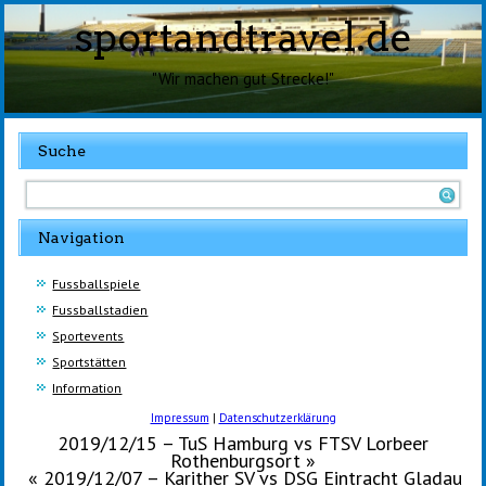
sportandtravel.de
"Wir machen gut Strecke!"
Suche
Navigation
Fussballspiele
Fussballstadien
Sportevents
Sportstätten
Information
Impressum
|
Datenschutzerklärung
2019/12/15 – TuS Hamburg vs FTSV Lorbeer
Rothenburgsort
»
«
2019/12/07 – Karither SV vs DSG Eintracht Gladau