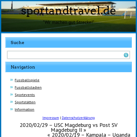
sportandtravel.de
"Wir machen gut Strecke!"
Suche
Navigation
Fussballspiele
Fussballstadien
Sportevents
Sportstätten
Information
Impressum
|
Datenschutzerklärung
2020/02/29 – USC Magdeburg vs Post SV
Magdeburg II
»
«
2020/02/19 – Kampala – Uganda