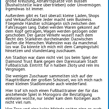
große Kreuzung, Abfahrtsplätze von Bussen
(Bushaltstelle wäre übertrieben) oder Unvermögen.
Irgendwas ist immer.
Außerdem gibt es fast überall kleine Läden, Shops
und Verkaufsstände. Jeder macht sein Business.
Fliegende Händler schlängeln sich zwischen den
Fahrzeugen lang. Dabei werden Waren gekonnt auf
dem Kopf getragen, Wagen werden gezogen oder
geschoben. Der ganze Verkehr wuselt nach dem
Recht des Stärkeren durcheinander. Dazwischen
laufen die Menschen. Wahnsinn was da manchmal
los war. Da könnte ich mich mit dem Campingstuhl
hinsetzen und stundenlang zuschauen.
Am Stadion war dann nicht viel los beim Spiel der
Daimond Trust Bank gegen den Daressalam Stadt
Fußballclub. Eintritt für n halben
Złoty
und rein ins
Vergnügen.
Die wenigen Zuschauer sammelten sich auf der
Haupttribüne der großen Schüssel, wo ich mich nach
einer kleinen Stadionrunde auch wiederfand.
Hier traf ich noch einen Fußballtrainer der für das
anstehende Spiel in Morogoro die Bestätigung
einholen wollte, nur leider kam dem Kollegen auch
nicht viel rum.
Vier Tore und eine kalte Mirinda später ging es auch