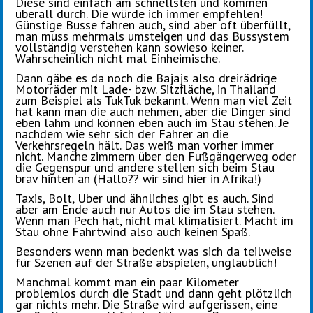
Diese sind einfach am schnellsten und kommen
überall durch. Die würde ich immer empfehlen!
Günstige Busse fahren auch, sind aber oft überfüllt,
man muss mehrmals umsteigen und das Bussystem
vollständig verstehen kann sowieso keiner.
Wahrscheinlich nicht mal Einheimische.
Dann gäbe es da noch die Bajajs also dreirädrige
Motorräder mit Lade- bzw. Sitzfläche, in Thailand
zum Beispiel als TukTuk bekannt. Wenn man viel Zeit
hat kann man die auch nehmen, aber die Dinger sind
eben lahm und können eben auch im Stau stehen. Je
nachdem wie sehr sich der Fahrer an die
Verkehrsregeln hält. Das weiß man vorher immer
nicht. Manche zimmern über den Fußgängerweg oder
die Gegenspur und andere stellen sich beim Stau
brav hinten an (Hallo?? wir sind hier in Afrika!)
Taxis, Bolt, Uber und ähnliches gibt es auch. Sind
aber am Ende auch nur Autos die im Stau stehen.
Wenn man Pech hat, nicht mal klimatisiert. Macht im
Stau ohne Fahrtwind also auch keinen Spaß.
Besonders wenn man bedenkt was sich da teilweise
für Szenen auf der Straße abspielen, unglaublich!
Manchmal kommt man ein paar Kilometer
problemlos durch die Stadt und dann geht plötzlich
gar nichts mehr. Die Straße wird aufgerissen, eine