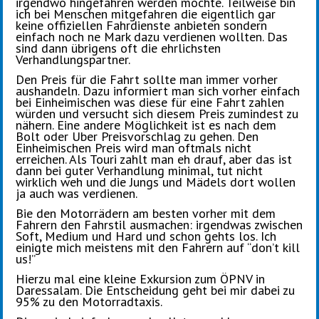
irgendwo hingefahren werden möchte. Teilweise bin
ich bei Menschen mitgefahren die eigentlich gar
keine offiziellen Fahrdienste anbieten sondern
einfach noch ne Mark dazu verdienen wollten. Das
sind dann übrigens oft die ehrlichsten
Verhandlungspartner.
Den Preis für die Fahrt sollte man immer vorher
aushandeln. Dazu informiert man sich vorher einfach
bei Einheimischen was diese für eine Fahrt zahlen
würden und versucht sich diesem Preis zumindest zu
nähern. Eine andere Möglichkeit ist es nach dem
Bolt oder Uber Preisvorschlag zu gehen. Den
Einheimischen Preis wird man oftmals nicht
erreichen. Als Touri zahlt man eh drauf, aber das ist
dann bei guter Verhandlung minimal, tut nicht
wirklich weh und die Jungs und Mädels dort wollen
ja auch was verdienen.
Bie den Motorrädern am besten vorher mit dem
Fahrern den Fahrstil ausmachen: irgendwas zwischen
Soft, Medium und Hard und schon gehts los. Ich
einigte mich meistens mit den Fahrern auf “don’t kill
us!”
Hierzu mal eine kleine Exkursion zum ÖPNV in
Daressalam. Die Entscheidung geht bei mir dabei zu
95% zu den Motorradtaxis.