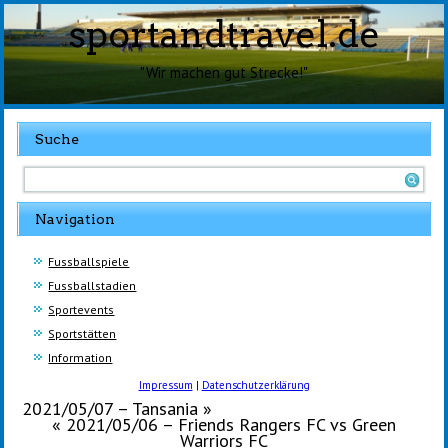
sportandtravel.de
"Wir machen gut Strecke!"
Suche
Navigation
Fussballspiele
Fussballstadien
Sportevents
Sportstätten
Information
Impressum
|
Datenschutzerklärung
2021/05/07 – Tansania
»
«
2021/05/06 – Friends Rangers FC vs Green
Warriors FC