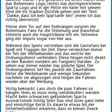
das Bohemians Logo, rechts das durchgestrichene
Sparta Logo und in der Mitte ein Vater mit seinem
Kind die ins Stadion Ďolíček gehen und der Text:
“Danke, dass ich kein Spartaner bin!” (wenn ich das
richtig übersetze)
Hinter dem Tor auf den Stehrängen sorgten die
Bohemians Fans für die Stimmung und manchmal
stimmte auch die Haupttribüne mit ein. Teilweise
ging der Impuls sogar von hier aus.
Während des Spiels vertrieben sich die Gästefans bei
Spaß mit Flaggen die Zeit. Diese verdeckten immer
ein Teil der Werbebanden und das wollte der
Ordnungsdienst verhindern. Diese hingen nicht direkt
an den Banden sondern am Fangnetz darüber. Zu
sehen war immer wieder das gleiche Spiel. Der
Ordnungsdienst lief hin, packte die Zaunfahnen
hinter die Werbebande und wenige Sekunden
nachdem sie abgezogen sind hingen die Fahnen
wieder über der Werbung.
Völlig beknackt. Lass doch die paar Fahnen so
hängen. Nein, es muss ewig rumdiskutiert werden.
Macht beim schwarzen gekleideten Sparta
Auswärtsmob richtig Sinn! Das sind alles ganz liebe
und einsichtige Kerle. Es dauerte etwas bis der
Sicherheitsdienst erkannte, dass es keinen Zweck