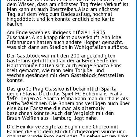
dem Wissen, dass am nächsten Tag freier Verkauf ist.
Man kann es auch übertreiben. Also am nächsten
Tag, auf dem Weg zum Badeausflug, nochmal
hingedödelt und ich konnte endlich eine Karte
kaufen.
Am Ende waren es übrigens offiziell 3.905
Zuschauer. Also knapp nicht ausverkauft. Ähnliche
Erfahrungen hatten auch andere Hopper gemacht.
Was sich dann am Stadion in Wohlgefallen auflöste.
Der Gästblock war mit den 200 angekündigten
Gästefans gefüllt und an der äußeren Seite der
Hautptribüne hatten sich auch einige Sparta Fans
breit gemacht, wie man beim Torjubel und
Wechselgesängen mit dem Gästeblock feststellen
konnte.
Das große Prag Classico ist bekanntlich Sparta
gegen Slavia. Doch das Spiel FC Bohemians Praha
1905 gegen AC Sparta Praha kann man durchaus als
Derby bezeichnen. Die Bohemians verfügen auch über
eine gute Fanszene die man als alternativ
bezeichnen könnte. Auch der Vergleich mit den
Braun-Weißen aus Hamburg liegt nahe.
Die Heimkurve zeigte zu Beginn eine Choreo mit
Fahnen die vor dem Block hochgezogen wurde und
dahinter wurde Pyro gezündet. Zu sehen waren links