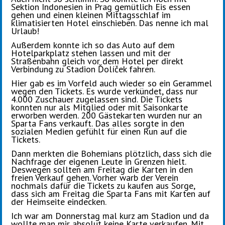
Sektion Indonesien in Prag gemütlich Eis essen
gehen und einen kleinen Mittagsschlaf im
klimatisierten Hotel einschieben. Das nenne ich mal
Urlaub!
Außerdem konnte ich so das Auto auf dem
Hotelparkplatz stehen lassen und mit der
Straßenbahn gleich vor dem Hotel per direkt
Verbindung zu Stadion Ďolíček fahren.
Hier gab es im Vorfeld auch wieder so ein Gerammel
wegen den Tickets. Es wurde verkündet, dass nur
4.000 Zuschauer zugelassen sind. Die Tickets
konnten nur als Mitglied oder mit Saisonkarte
erworben werden. 200 Gästekarten wurden nur an
Sparta Fans verkauft. Das alles sorgte in den
sozialen Medien gefühlt für einen Run auf die
Tickets.
Dann merkten die Bohemians plötzlich, dass sich die
Nachfrage der eigenen Leute in Grenzen hielt.
Deswegen sollten am Freitag die Karten in den
freien Verkauf gehen. Vorher warb der Verein
nochmals dafür die Tickets zu kaufen aus Sorge,
dass sich am Freitag die Sparta Fans mit Karten auf
der Heimseite eindecken.
Ich war am Donnerstag mal kurz am Stadion und da
wollte man mir absolut keine Karte verkaufen. Mit