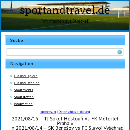
sportandtravel.de
"Wir machen gut Strecke!"
Suche
Navigation
Fussballspiele
Fussballstadien
Sportevents
Sportstätten
Information
Impressum
|
Datenschutzerklärung
2021/08/15 – TJ Sokol Hostouň vs FK Motorlet
Praha
»
«
2021/08/14 – SK Benešov vs FC Slavoj Vyšehrad