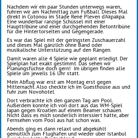
Nachdem wir ein paar Stunden unterwegs waren,
fuhren wir am Nachmittag zum Fußball. Dieses Mal
direkt in Cotonou im Stade René Pleven d’Akpakpa.
Eine wunderbar ranzige Schüssel mit einer
Haupttribüne und einer durchgehenden Betontribüne
für die Hintertorseiten und Gegengerade.
Es war das Spiel mit der geringsten Zuschauerzahl
und dieses Mal gänzlich ohne Band oder
musikalische Unterstützung auf den Rängen.
Damit waren alle 4 Spiele wie geplant erledigt. Der
Spielplan hat exakt gestimmt. Das sehen wir
Planungsfüchse doch gern! Im übrigen finden alle
Spiele um jeweils 16 Uhr statt.
Mein Abflug war erst am Montag erst gegen
Mitternacht. Also checkte ich im Guesthouse aus und
fuhr zum Novohotel.
Dort verbrachte ich den ganzen Tag am Pool.
Außerdem konnte ich von dort aus das WM-Spiel
Japan gegen Kroatien auf einem Beamer schauen.
Nicht dass es mich sonderlich interssiert hätte, aber
Fernsehen vom Pool aus hat schon was.
Abends ging es dann relaxt und abgekühlt
gemütlich zum Flughafen und wieder über Istanbul