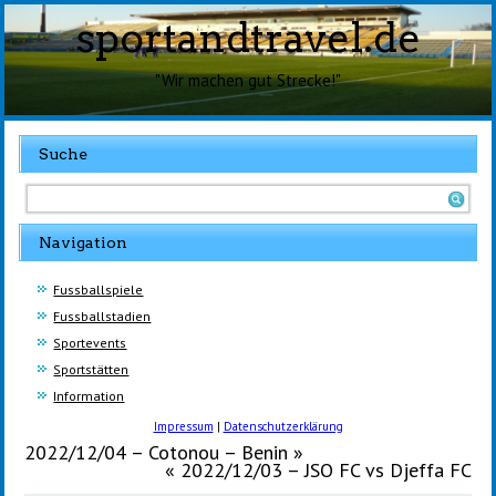
sportandtravel.de
"Wir machen gut Strecke!"
Suche
Navigation
Fussballspiele
Fussballstadien
Sportevents
Sportstätten
Information
Impressum
|
Datenschutzerklärung
2022/12/04 – Cotonou – Benin
»
«
2022/12/03 – JSO FC vs Djeffa FC