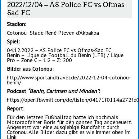
2022/12/04 – AS Police FC vs Ofmas-
Sad FC
Stadion:
Cotonou- Stade René Pleven d’Akpakpa
Spiel:
04.12.2022 – AS Police FC vs Ofmas-Sad FC
Benin – Ligue de Football du Benin (LFB) / Ligue
Pro – Zone C – 1:2 – Z: 200
Bilder aus Cotonou:
http://www.sportandtravel.de/2022-12-04-cotonou-
benin/
Podcast
“Benin, Cartman und Minden”
:
https://open.fbwmfl.com/de/listen/04171f0114a272f
Report:
Für den letzten Fußballtag hatte ich nochmals
Motoradfahrer Boris für den ganzen Tag angeheuert.
Angesetzt war eine ausgiebige Rundfahrt durch
Cotonou. Alle Bilder dazu gibt es wie immer oben im
Link.