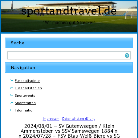
sportandtravel.de
"Wir machen gut Strecke!"
Suche
Navigation
Fussballspiele
Fussballstadien
Sportevents
Sportstätten
Information
Impressum
|
Datenschutzerklärung
2024/08/01 – SV Gutenwsegen / Klein
Ammensleben vs SSV Samswegen 1884
»
«
2024/07/28 – FSV Blau-Weiß Biere vs SG