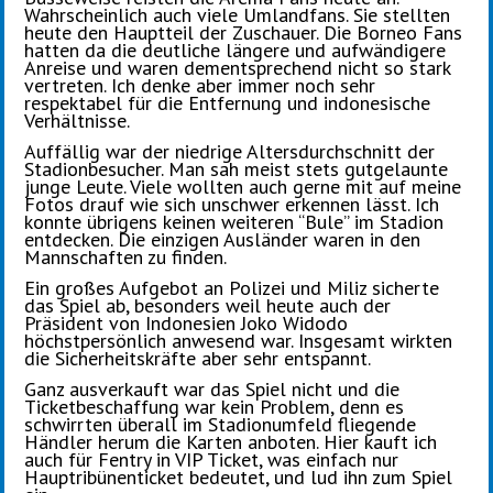
Wahrscheinlich auch viele Umlandfans. Sie stellten
heute den Hauptteil der Zuschauer. Die Borneo Fans
hatten da die deutliche längere und aufwändigere
Anreise und waren dementsprechend nicht so stark
vertreten. Ich denke aber immer noch sehr
respektabel für die Entfernung und indonesische
Verhältnisse.
Auffällig war der niedrige Altersdurchschnitt der
Stadionbesucher. Man sah meist stets gutgelaunte
junge Leute. Viele wollten auch gerne mit auf meine
Fotos drauf wie sich unschwer erkennen lässt. Ich
konnte übrigens keinen weiteren “Bule” im Stadion
entdecken. Die einzigen Ausländer waren in den
Mannschaften zu finden.
Ein großes Aufgebot an Polizei und Miliz sicherte
das Spiel ab, besonders weil heute auch der
Präsident von Indonesien Joko Widodo
höchstpersönlich anwesend war. Insgesamt wirkten
die Sicherheitskräfte aber sehr entspannt.
Ganz ausverkauft war das Spiel nicht und die
Ticketbeschaffung war kein Problem, denn es
schwirrten überall im Stadionumfeld fliegende
Händler herum die Karten anboten. Hier kauft ich
auch für Fentry in VIP Ticket, was einfach nur
Hauptribünenticket bedeutet, und lud ihn zum Spiel