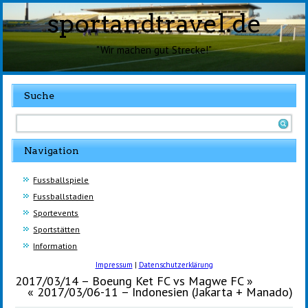
sportandtravel.de
"Wir machen gut Strecke!"
Suche
Navigation
Fussballspiele
Fussballstadien
Sportevents
Sportstätten
Information
Impressum
|
Datenschutzerklärung
2017/03/14 – Boeung Ket FC vs Magwe FC
»
«
2017/03/06-11 – Indonesien (Jakarta + Manado)