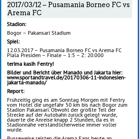
2017/03/12 – Pusamania Borneo FC vs
Arema FC
Stadion:
Bogor – Pakansari Stadium
Spiel:
12.03.2017 – Pusamania Borneo FC vs Arema FC
Piala Presiden – Finale – 1:5 – Z: 20.000
terima kasih Fentry!
Bilder und Bericht über Manado und Jakarta hier:
www.sportandtravel.de/20170306-11-indonesien-
jakarta-manado/
Report:
Frühzeitig ging es am Sonntag Morgen mit Fentry
vom Hotel die ungefähr 50 km bis nach Bogor zum
Stadion Pakansari. Obwohl der größte Teil der
Strecke auf der Autobahn zurück gelegt wurde,
dauerte die Anreise knapp 2 Stunden, da es in
Stadionnähe verständlicherweise immer voller
wurde.
Busseweise reisten die Arema Fans heute an.