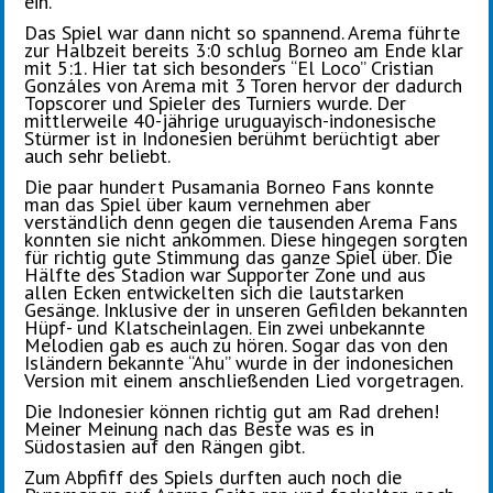
ein.
Das Spiel war dann nicht so spannend. Arema führte
zur Halbzeit bereits 3:0 schlug Borneo am Ende klar
mit 5:1. Hier tat sich besonders “El Loco” Cristian
Gonzáles von Arema mit 3 Toren hervor der dadurch
Topscorer und Spieler des Turniers wurde. Der
mittlerweile 40-jährige uruguayisch-indonesische
Stürmer ist in Indonesien berühmt berüchtigt aber
auch sehr beliebt.
Die paar hundert Pusamania Borneo Fans konnte
man das Spiel über kaum vernehmen aber
verständlich denn gegen die tausenden Arema Fans
konnten sie nicht ankommen. Diese hingegen sorgten
für richtig gute Stimmung das ganze Spiel über. Die
Hälfte des Stadion war Supporter Zone und aus
allen Ecken entwickelten sich die lautstarken
Gesänge. Inklusive der in unseren Gefilden bekannten
Hüpf- und Klatscheinlagen. Ein zwei unbekannte
Melodien gab es auch zu hören. Sogar das von den
Isländern bekannte “Ahu” wurde in der indonesichen
Version mit einem anschließenden Lied vorgetragen.
Die Indonesier können richtig gut am Rad drehen!
Meiner Meinung nach das Beste was es in
Südostasien auf den Rängen gibt.
Zum Abpfiff des Spiels durften auch noch die