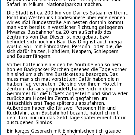
Safari im Mikumi Nationalpark zu machen.
Die Stadt ist ca. 200 km von Dar-es-Salaam entfernt.
Richtung Westen ins Landesinnere über eine nennen
wir es mal Bundestraße. Am besten dorthin kommt
man vom bereits in westlicher Richtung gelegenen
Mwanza Busbahnhof ca. 20 km außerhalb des
Zentrums von Dar. Dieser ist neu gebaut bzw.
befindet sich noch im Bau. Das Ding ist auch mega
wuslig. Voll mit Fahrgästen, Personal oder die, die
sich dafür halten, Händlern, Neppern, Schleppern
und Bauernfängern.
Vorher hatte ich ein Video bei Youtube von so nem
hohlen Backpacker Pärchen gesehen die Tage vorher
hin sind um sich ihre Bustickets zu besorgen. Das
muss man sich mal vorstellen: Dafür haben die n
halben Tag verbraten! Die sind von ihrem Hotel im
Zentrum da raus gegondelt, haben sich in dem
Gerammel für die Tickets angestellt und sind wieder
zurück zum Hotel im Zentrum gegfahren um
tatsächlich erst Tage später zu abzufahren.
Außerdem haben die für zwei Personen Hin-und
Rückfahrt zum Busbahnhof bezahlt, natürlich mit
dem Taxi, nur um das Geld Tage später erneut dafür
auszugeben. Sinnlos!
Ein kurzes Gespräch mit Einheimischen (ich glaube