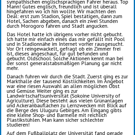
sympathischen englischsprachigen Fahrer heraus. Top
Mann! Gutes englisch, freundlich und ist überall
hingefahren wo ich hin wollte. Wir machten den
Deal: erst zum Stadion, Spiel bestätigen, dann zum
Hotel, Sachen abgeben, danach ein zwei Stunden
durch Morogoro fahren und Stadt angucken.
Das Hotel hatte ich übrigens vorher nicht gebucht.
Ich hatte mir einfach eines das mir gefällt mit Pool
und in Stadionnähe im Internet vorher rausgesucht.
Vor Ort reingewackelt, gefragt ob ein Zimmer frei
ist, dieses angeschaut, für gut befunden und
gebucht. Oldschool. Solche Aktionen kennt man bei
der sonst generalstabsmäßigen Planung gar nicht
mehr.
Danach fuhren wir durch die Stadt. Zuerst ging es zur
Markthalle der tausend Köstlichkeiten. Im Angebot
war eine riesen Auswahl an allen möglichen Obst
und Gemüse. Weiter ging es zur
Landwirtschaftsuniversität
(Sokoine University of
Agriculture). Diese besteht aus vielen Grünanlagen
und Ackeranbauflächen zu Lernzwecken
mit Blick auf
die Berge des Uluguru Gebirges. Am Eingang gibts
eine kleine Shop- und Barmeile mit reichlich
Plastikstühlen. Man kann sicher schlechter
studieren!
Auf dem Fußballplatz der Universität fand gerade