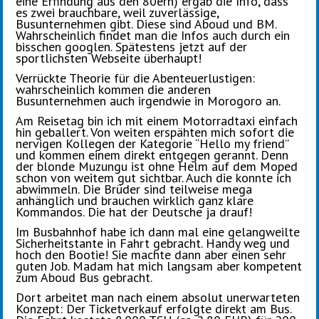
eine Erfindung aus den 80ern) ergab die Info, dass
es zwei brauchbare, weil zuverlässige,
Busunternehmen gibt. Diese sind Aboud und BM.
Wahrscheinlich findet man die Infos auch durch ein
bisschen googlen. Spätestens jetzt auf der
sportlichsten Webseite überhaupt!
Verrückte Theorie für die Abenteuerlustigen:
wahrscheinlich kommen die anderen
Busunternehmen auch irgendwie in Morogoro an.
Am Reisetag bin ich mit einem Motorradtaxi einfach
hin geballert. Von weiten erspähten mich sofort die
nervigen Kollegen der Kategorie “Hello my friend”
und kommen einem direkt entgegen gerannt. Denn
der blonde Muzungu ist ohne Helm auf dem Moped
schon von weitem gut sichtbar. Auch die konnte ich
abwimmeln. Die Brüder sind teilweise mega
anhänglich und brauchen wirklich ganz klare
Kommandos. Die hat der Deutsche ja drauf!
Im Busbahnhof habe ich dann mal eine gelangweilte
Sicherheitstante in Fahrt gebracht. Handy weg und
hoch den Bootie! Sie machte dann aber einen sehr
guten Job. Madam hat mich langsam aber kompetent
zum Aboud Bus gebracht.
Dort arbeitet man nach einem absolut unerwarteten
Konzept: Der Ticketverkauf erfolgte direkt am Bus.