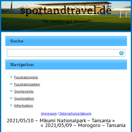
sportandtravel.de
"Wir machen gut Strecke!"
Suche
Navigation
Fussballspiele
Fussballstadien
Sportevents
Sportstätten
Information
Impressum
|
Datenschutzerklärung
2021/05/10 – Mikumi Nationalpark – Tansania
»
«
2021/05/09 – Morogoro – Tansania