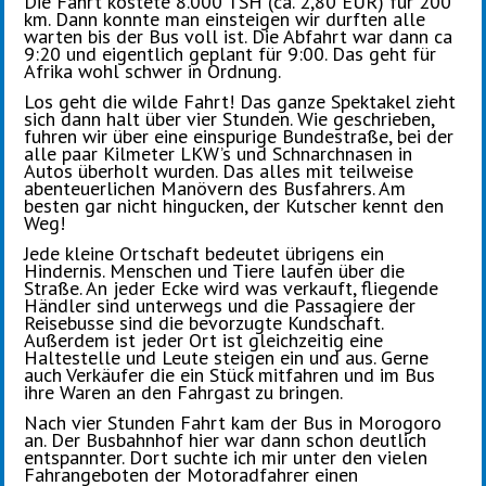
Die Fahrt kostete 8.000 TSH (ca. 2,80 EUR) für 200
km. Dann konnte man einsteigen wir durften alle
warten bis der Bus voll ist. Die Abfahrt war dann ca
9:20 und eigentlich geplant für 9:00. Das geht für
Afrika wohl schwer in Ordnung.
Los geht die wilde Fahrt! Das ganze Spektakel zieht
sich dann halt über vier Stunden. Wie geschrieben,
fuhren wir über eine einspurige Bundestraße, bei der
alle paar Kilmeter LKW’s und Schnarchnasen in
Autos überholt wurden. Das alles mit teilweise
abenteuerlichen Manövern des Busfahrers. Am
besten gar nicht hingucken, der Kutscher kennt den
Weg!
Jede kleine Ortschaft bedeutet übrigens ein
Hindernis. Menschen und Tiere laufen über die
Straße. An jeder Ecke wird was verkauft, fliegende
Händler sind unterwegs und die Passagiere der
Reisebusse sind die bevorzugte Kundschaft.
Außerdem ist jeder Ort ist gleichzeitig eine
Haltestelle und Leute steigen ein und aus. Gerne
auch Verkäufer die ein Stück mitfahren und im Bus
ihre Waren an den Fahrgast zu bringen.
Nach vier Stunden Fahrt kam der Bus in Morogoro
an. Der Busbahnhof hier war dann schon deutlich
entspannter. Dort suchte ich mir unter den vielen
Fahrangeboten der Motoradfahrer einen