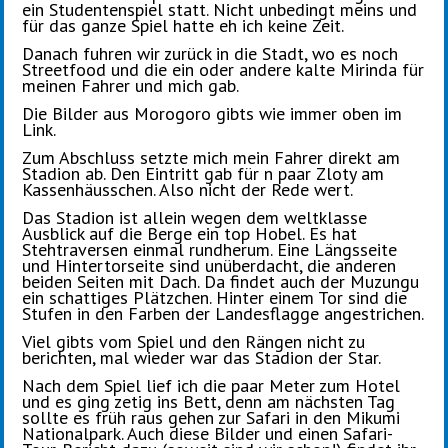
ein Studentenspiel statt. Nicht unbedingt meins und
für das ganze Spiel hatte eh ich keine Zeit.
Danach fuhren wir zurück in die Stadt, wo es noch
Streetfood und die ein oder andere kalte Mirinda für
meinen Fahrer und mich gab.
Die Bilder aus Morogoro gibts wie immer oben im
Link.
Zum Abschluss setzte mich mein Fahrer direkt am
Stadion ab. Den Eintritt gab für n paar Zloty am
Kassenhäusschen. Also nicht der Rede wert.
Das Stadion ist allein wegen dem weltklasse
Ausblick auf die Berge ein top Hobel. Es hat
Stehtraversen einmal rundherum. Eine Längsseite
und Hintertorseite sind unüberdacht, die anderen
beiden Seiten mit Dach. Da findet auch der Muzungu
ein schattiges Plätzchen. Hinter einem Tor sind die
Stufen in den Farben der Landesflagge angestrichen.
Viel gibts vom Spiel und den Rängen nicht zu
berichten, mal wieder war das Stadion der Star.
Nach dem Spiel lief ich die paar Meter zum Hotel
und es ging zetig ins Bett, denn am nächsten Tag
sollte es früh raus gehen zur Safari in den Mikumi
Nationalpark. Auch diese Bilder und einen Safari-