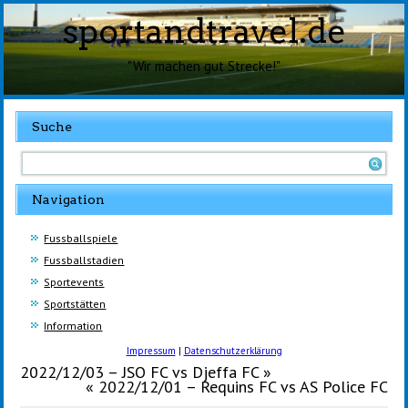
sportandtravel.de
"Wir machen gut Strecke!"
Suche
Navigation
Fussballspiele
Fussballstadien
Sportevents
Sportstätten
Information
Impressum
|
Datenschutzerklärung
2022/12/03 – JSO FC vs Djeffa FC
»
«
2022/12/01 – Requins FC vs AS Police FC